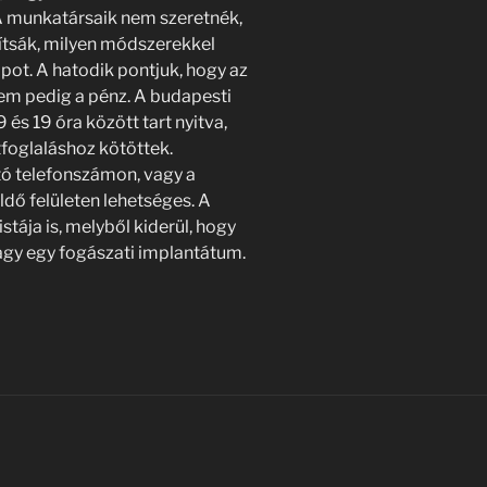
A munkatársaik nem szeretnék,
ítsák, milyen módszerekkel
apot. A hatodik pontjuk, hogy az
em pedig a pénz. A budapesti
és 19 óra között tart nyitva,
tfoglaláshoz kötöttek.
tó telefonszámon, vagy a
ldő felületen lehetséges. A
tája is, melyből kiderül, hogy
gy egy fogászati implantátum.