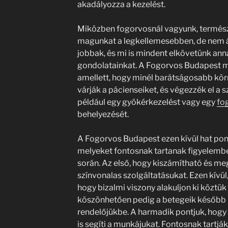
akadályozza a kezelést.
Miközben fogorvosnál vagyunk, termés
magunkat a legkellemesebben, de nem á
jobbak, és mi is mindent elkövetünk ann
gondolatainkat. A Fogorvos Budapest m
amellett, hogy minél barátságosabb kör
várják a pácienseiket, és végezzék el a
például egy gyökérkezelést vagy egy
fo
behelyezését.
A Fogorvos Budapest ezen kívül hat po
melyeket fontosnak tartanak figyelembe
során. Az első, hogy kiszámítható és meg
színvonalas szolgáltatásukat. Ezen kívü
hogy bizalmi viszony alakuljon ki köztük
köszönhetően pedig a betegeik később 
rendelőjükbe. A harmadik pontjuk, hogy 
is segíti a munkájukat. Fontosnak tartják,