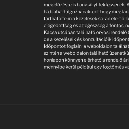
megelőzésre is hangsúlyt fektessenek. 
ha hiába dolgoznának: cél, hogy megtan
tartható fenn a kezelések során elért áll
elégedettség és az egészség a fontos, n
Kacsa utcában található orvosi rendelő 9 
de a kezeléseik és konzultációik időpon
Időpontot foglalni a weboldalon találha
szintén a weboldalon található üzenetkü
honlapon könnyen elérhető a rendelő árlis
mennyibe kerül például egy fogtömés va