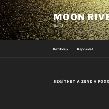
Tartalomhoz
MOON RIV
Band
Kezdőlap
Kapcsolat
SEGÍTHET A ZENE A FO