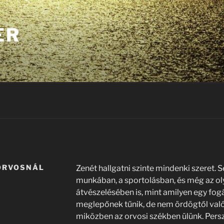
ER
GORVOSNÁL
Zenét hallgatni szinte mindenki szeret. S
munkában, a sportolásban, és még az ol
átvészelésében is, mint amilyen egy fogá
meglepőnek tűnik, de nem ördögtől való 
miközben az orvosi székben ülünk. Persz