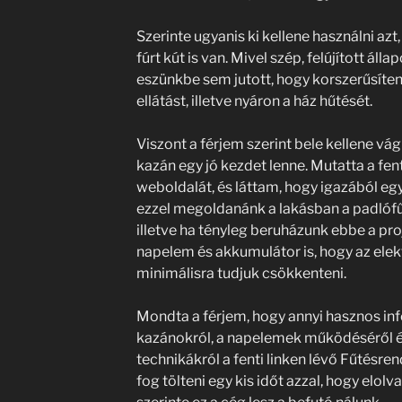
Szerinte ugyanis ki kellene használni azt,
fúrt kút is van. Mivel szép, felújított ál
eszünkbe sem jutott, hogy korszerűsíteni
ellátást, illetve nyáron a ház hűtését.
Viszont a férjem szerint bele kellene vá
kazán egy jó kezdet lenne. Mutatta a fen
weboldalát, és láttam, hogy igazából egy
ezzel megoldanánk a lakásban a padlófűt
illetve ha tényleg beruházunk ebbe a pro
napelem és akkumulátor is, hogy az elek
minimálisra tudjuk csökkenteni.
Mondta a férjem, hogy annyi hasznos inf
kazánokról, a napelemek működéséről és
technikákról a fenti linken lévő Fűtésre
fog tölteni egy kis időt azzal, hogy elolv