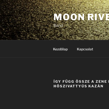
Tartalomhoz
MOON RIV
Band
Kezdőlap
Kapcsolat
ÍGY FÜGG ÖSSZE A ZENE 
HŐSZIVATTYÚS KAZÁN