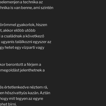
 belemenjen a technika az
chnika is van benne, ami szintén
g örömmel gyakorlok, hiszen
, akkor előbb utóbb
 a családnak a következő
 ugyanis találkozni egyszer az
egy hetet egy vízparti vagy
or berontott a férjem a
megoldást jelenthetnek a
s értetlenkedve néztem rá,
en hőszivattyús kazán. Aztán
 hogy mit tegyen az egyre
het bírni.