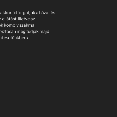
akkor felforgatjuk a házat és
ellátást, illetve az
rek komoly szakmai
i biztosan meg tudják majd
 mi esetünkben a