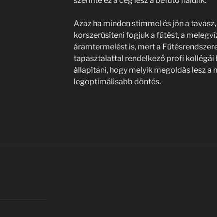
szerinte ez a cég lesz a befutó nálunk.
Azaz ha minden stimmel és jön a tavasz, 
korszerűsíteni fogjuk a fűtést, a melegvíz 
áramtermelést is, mert a Fűtésrendsze
tapasztalattal rendelkező profi kollégá
állapítani, hogy melyik megoldás lesz a
legoptimálisabb döntés.