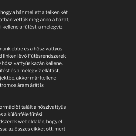
 hogy a ház mellett a telken két
lapotban vettük meg anno a házat,
 kellene a fűtést, a melegvíz
gnunk ebbe és a hőszivattyús
ti linken lévő Fűtésrendszerek
 hőszivattyús kazán kellene,
ést és a melegvíz ellátást,
jektbe, akkor már kellene
tromos áram árát is
ormációt talált a hőszivattyús
 a különféle fűtési
ndszerek weboldalán, hogy el
assa az összes cikket ott, mert