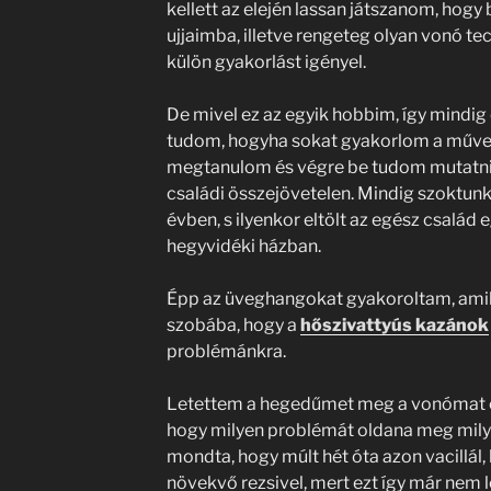
kellett az elején lassan játszanom, hogy
ujjaimba, illetve rengeteg olyan vonó te
külön gyakorlást igényel.
De mivel ez az egyik hobbim, így mindi
tudom, hogyha sokat gyakorlom a művet
megtanulom és végre be tudom mutatni
családi összejövetelen. Mindig szoktunk
évben, s ilyenkor eltölt az egész család 
hegyvidéki házban.
Épp az üveghangokat gyakoroltam, amik
szobába, hogy a
hőszivattyús kazánok
problémánkra.
Letettem a hegedűmet meg a vonómat é
hogy milyen problémát oldana meg mily
mondta, hogy múlt hét óta azon vacillál,
növekvő rezsivel, mert ezt így már nem le